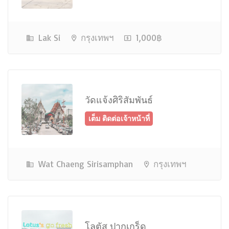
Lak Si
กรุงเทพฯ
1,000฿
เต็ม ติดต่อเจ้าหน้าที่
วัดแจ้งศิริสัมพันธ์
Wat Chaeng Sirisamphan
กรุงเทพฯ
ใกล้เต็ม
โลตัส ปากเกร็ด