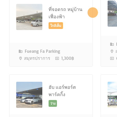
ที่จอดรถ หมู่บ้าน
เฟื่องฟ้า
ใกล้เต็ม
L
Fueang Fa Parking
ส
สมุทรปราการ
1,300฿
ฮับ แอร์พอร์ต
พาร์คกิ้ง
ว่าง