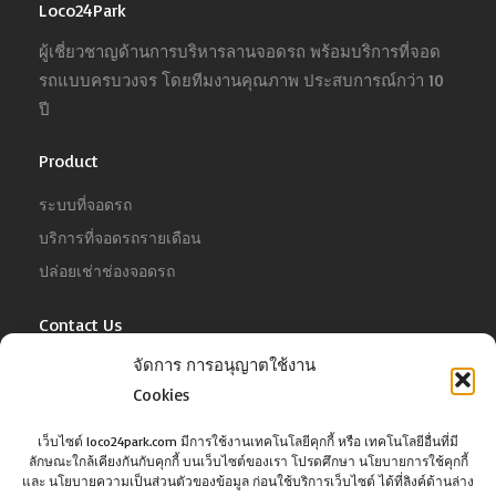
Loco24Park
ผู้เชี่ยวชาญด้านการบริหารลานจอดรถ พร้อมบริการที่จอด
รถแบบครบวงจร โดยทีมงานคุณภาพ ประสบการณ์กว่า 10
ปี
Product
ระบบที่จอดรถ
บริการที่จอดรถรายเดือน
ปล่อยเช่าช่องจอดรถ
Contact Us
จัดการ การอนุญาตใช้งาน
For Business
Tel :
02-022-4680
Cookies
Email :
business@jowit.com
เว็บไซต์ loco24park.com มีการใช้งานเทคโนโลยีคุกกี้ หรือ เทคโนโลยีอื่นที่มี
ลักษณะใกล้เคียงกันกับคุกกี้ บนเว็บไซต์ของเรา โปรดศึกษา นโยบายการใช้คุกกี้
For Customer
และ นโยบายความเป็นส่วนตัวของข้อมูล ก่อนใช้บริการเว็บไซต์ ได้ที่ลิงค์ด้านล่าง