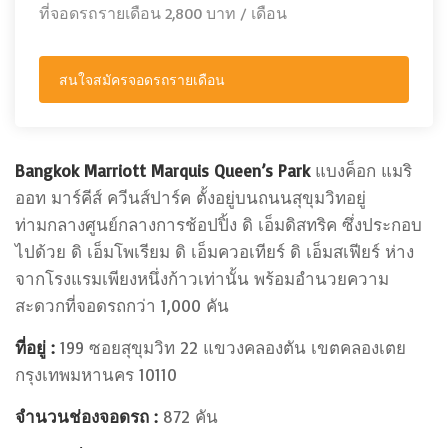
ที่จอดรถรายเดือน 2,800 บาท / เดือน
สนใจสมัครจอดรถรายเดือน
Bangkok Marriott Marquis Queen’s Park
แบงค็อก แมริ
ออท มาร์คีส์ ควีนส์ปาร์ค ตั้งอยู่บนถนนสุขุมวิทอยู่
ท่ามกลางศูนย์กลางการช้อปปิ้ง ดิ เอ็มดิสทริค ซึ่งประกอบ
ไปด้วย ดิ เอ็มโพเรียม ดิ เอ็มควอเทียร์ ดิ เอ็มสเฟียร์ ห่าง
จากโรงแรมเพียงหนึ่งก้าวเท่านั้น พร้อมอำนวยความ
สะดวกที่จอดรถกว่า 1,000 คัน
ที่อยู่ :
199 ซอยสุขุมวิท 22 แขวงคลองตัน เขตคลองเตย
กรุงเทพมหานคร 10110
จำนวนช่องจอดรถ :
872 คัน