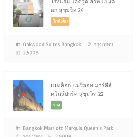
โรงแรม โอ๊ควูด สวีท แบงค็
อก สุขุมวิท 24
เต็ม ติดต่อเจ้าหน้าที่
Oakwood Suites Bangkok
กรุงเทพฯ
2,500฿
แบงค็อก แมริออท มาร์คีส์
ควีนส์ปาร์ค สุขุมวิท 22
Bangkok Marriott Marquis Queen’s Park
กรุงเทพฯ
2,800฿