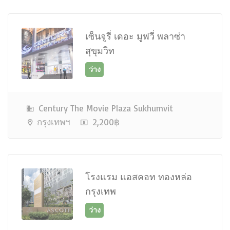
เซ็นจูรี่ เดอะ มูฟวี่ พลาซ่า
สุขุมวิท
ว่าง
Century The Movie Plaza Sukhumvit
กรุงเทพฯ
2,200฿
โรงแรม แอสคอท ทองหล่อ
กรุงเทพ
ว่าง