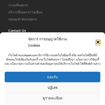
ระบบที่จอดรถ
บริการที่จอดรถรายเดือน
ปล่อยเช่าช่องจอดรถ
Contact Us
จัดการ การอนุญาตใช้งาน
For Business
Tel :
02-022-4680
Cookies
Email :
business@jowit.com
เว็บไซต์ loco24park.com มีการใช้งานเทคโนโลยีคุกกี้ หรือ เทคโนโลยีอื่นที่มี
ลักษณะใกล้เคียงกันกับคุกกี้ บนเว็บไซต์ของเรา โปรดศึกษา นโยบายการใช้คุกกี้
For Customer
และ นโยบายความเป็นส่วนตัวของข้อมูล ก่อนใช้บริการเว็บไซต์ ได้ที่ลิงค์ด้านล่าง
Tel :
02-098-6022
Email :
support@jowit.com
ยอมรับ
ปฏิเสธ
ดูรายละเอียด
©Copyright loco24park.com, 2017. All Rights Reserved.