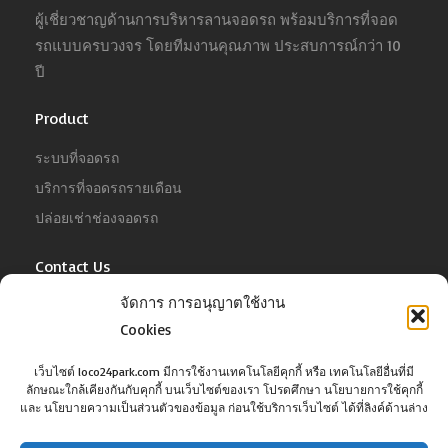
ผู้เชี่ยวชาญด้านการบริหารลานจอดรถ พร้อมบริการที่จอด
รถแบบครบวงจร โดยทีมงานคุณภาพ ประสบการณ์กว่า 10
ปี
Product
ระบบที่จอดรถ
บริการที่จอดรถรายเดือน
ปล่อยเช่าช่องจอดรถ
Contact Us
จัดการ การอนุญาตใช้งาน
For Business
Tel :
02-022-4680
Cookies
Email :
business@jowit.com
เว็บไซต์ loco24park.com มีการใช้งานเทคโนโลยีคุกกี้ หรือ เทคโนโลยีอื่นที่มี
ลักษณะใกล้เคียงกันกับคุกกี้ บนเว็บไซต์ของเรา โปรดศึกษา นโยบายการใช้คุกกี้
For Customer
และ นโยบายความเป็นส่วนตัวของข้อมูล ก่อนใช้บริการเว็บไซต์ ได้ที่ลิงค์ด้านล่าง
Tel :
02-098-6022