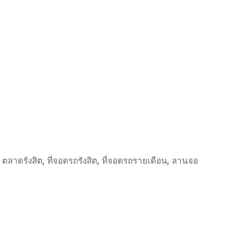
ถ ตลาดรังสิต, ที่จอดรถรังสิต, ที่จอดรถรายเดือน, ลานจอ