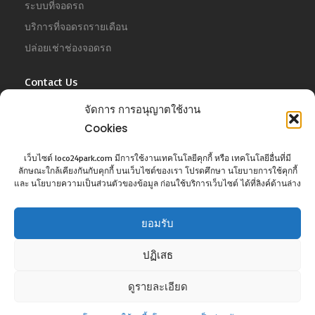
ระบบที่จอดรถ
บริการที่จอดรถรายเดือน
ปล่อยเช่าช่องจอดรถ
Contact Us
For Business
จัดการ การอนุญาตใช้งาน
Tel :
02-022-4680
Cookies
Email :
business@jowit.com
เว็บไซต์ loco24park.com มีการใช้งานเทคโนโลยีคุกกี้ หรือ เทคโนโลยีอื่นที่มี
ลักษณะใกล้เคียงกันกับคุกกี้ บนเว็บไซต์ของเรา โปรดศึกษา นโยบายการใช้คุกกี้
For Customer
และ นโยบายความเป็นส่วนตัวของข้อมูล ก่อนใช้บริการเว็บไซต์ ได้ที่ลิงค์ด้านล่าง
Tel :
02-098-6022
Email :
support@jowit.com
ยอมรับ
ปฏิเสธ
ดูรายละเอียด
©Copyright loco24park.com, 2017. All Rights Reserved.