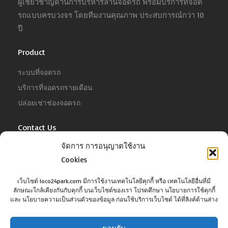
ผู้เชี่ยวชาญด้านการบริหารลานจอดรถ พร้อมบริการที่จอด
รถแบบครบวงจร โดยทีมงานคุณภาพ ประสบการณ์กว่า 10
ปี
Product
ระบบที่จอดรถ
บริการที่จอดรถรายเดือน
ปล่อยเช่าช่องจอดรถ
Contact Us
จัดการ การอนุญาตใช้งาน
For Business
Tel :
02-022-4680
Cookies
Email :
business@jowit.com
เว็บไซต์ loco24park.com มีการใช้งานเทคโนโลยีคุกกี้ หรือ เทคโนโลยีอื่นที่มี
ลักษณะใกล้เคียงกันกับคุกกี้ บนเว็บไซต์ของเรา โปรดศึกษา นโยบายการใช้คุกกี้
For Customer
และ นโยบายความเป็นส่วนตัวของข้อมูล ก่อนใช้บริการเว็บไซต์ ได้ที่ลิงค์ด้านล่าง
Tel :
02-098-6022
Email :
support@jowit.com