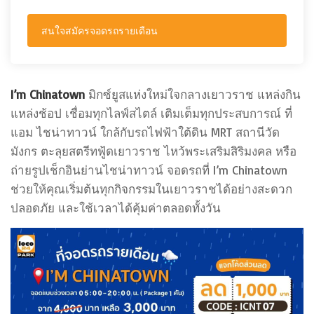
สนใจสมัครจอดรถรายเดือน
I’m Chinatown
มิกซ์ยูสแห่งใหม่ใจกลางเยาวราช แหล่งกิน
แหล่งช้อป เชื่อมทุกไลฟ์สไตล์ เติมเต็มทุกประสบการณ์ ที่
แอม ไชน่าทาวน์ ใกล้กับรถไฟฟ้าใต้ดิน MRT สถานีวัด
มังกร ตะลุยสตรีทฟู้ดเยาวราช ไหว้พระเสริมสิริมงคล หรือ
ถ่ายรูปเช็กอินย่านไชน่าทาวน์ จอดรถที่ I’m Chinatown
ช่วยให้คุณเริ่มต้นทุกกิจกรรมในเยาวราชได้อย่างสะดวก
ปลอดภัย และใช้เวลาได้คุ้มค่าตลอดทั้งวัน