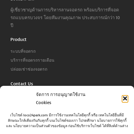
ผู้เชี่ยวชาญด้านการบริหารลานจอดรถ พร้อมบริการที่จอด
รถแบบครบวงจร โดยทีมงานคุณภาพ ประสบการณ์กว่า 10
ปี
Product
ระบบที่จอดรถ
บริการที่จอดรถรายเดือน
ปล่อยเช่าช่องจอดรถ
Contact Us
จัดการ การอนุญาตใช้งาน
For Business
Cookies
Tel :
02-022-4680
Email :
business@jowit.com
เว็บไซต์ loco24park.com มีการใช้งานเทคโนโลยีคุกกี้ หรือ เทคโนโลยีอื่นที่มี
ลักษณะใกล้เคียงกันกับคุกกี้ บนเว็บไซต์ของเรา โปรดศึกษา นโยบายการใช้คุกกี้
For Customer
และ นโยบายความเป็นส่วนตัวของข้อมูล ก่อนใช้บริการเว็บไซต์ ได้ที่ลิงค์ด้านล่าง
Tel :
02-098-6022