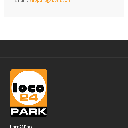
Email :
support@jowit.com
Loco24Park