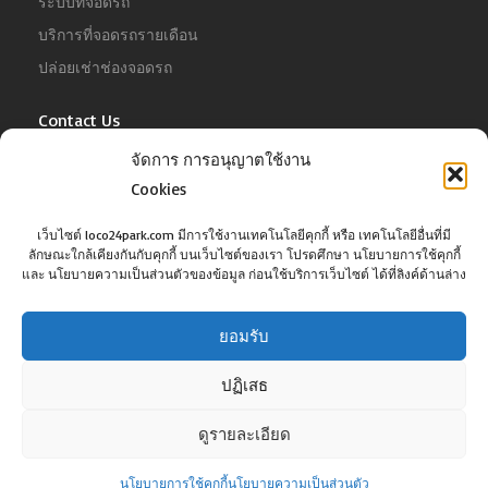
ระบบที่จอดรถ
บริการที่จอดรถรายเดือน
ปล่อยเช่าช่องจอดรถ
Contact Us
จัดการ การอนุญาตใช้งาน
For Business
Cookies
Tel :
02-022-4680
Email :
business@jowit.com
เว็บไซต์ loco24park.com มีการใช้งานเทคโนโลยีคุกกี้ หรือ เทคโนโลยีอื่นที่มี
ลักษณะใกล้เคียงกันกับคุกกี้ บนเว็บไซต์ของเรา โปรดศึกษา นโยบายการใช้คุกกี้
For Customer
และ นโยบายความเป็นส่วนตัวของข้อมูล ก่อนใช้บริการเว็บไซต์ ได้ที่ลิงค์ด้านล่าง
Tel :
02-098-6022
Email :
support@jowit.com
ยอมรับ
ปฏิเสธ
ดูรายละเอียด
©Copyright loco24park.com, 2017. All Rights Reserved.
นโยบายการใช้คุกกี้
นโยบายความเป็นส่วนตัว