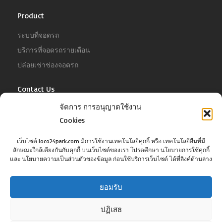
Product
ระบบที่จอดรถ
บริการที่จอดรถรายเดือน
ปล่อยเช่าช่องจอดรถ
Contact Us
จัดการ การอนุญาตใช้งาน
For Business
Cookies
Tel :
02-022-4680
Email :
business@jowit.com
เว็บไซต์ loco24park.com มีการใช้งานเทคโนโลยีคุกกี้ หรือ เทคโนโลยีอื่นที่มี
ลักษณะใกล้เคียงกันกับคุกกี้ บนเว็บไซต์ของเรา โปรดศึกษา นโยบายการใช้คุกกี้
For Customer
และ นโยบายความเป็นส่วนตัวของข้อมูล ก่อนใช้บริการเว็บไซต์ ได้ที่ลิงค์ด้านล่าง
Tel :
02-098-6022
Email :
support@jowit.com
ยอมรับ
ปฏิเสธ