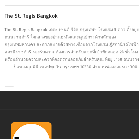
The St. Regis Bangkok
The St. Regis Bangkok เดอะ เซนต์ รีจิส กรุงเทพฯ โรงแรม 5 ดาว ตั้งอยู่
ถนนราชดำริ ใจกลางของย่านธุรกิจและศูนย์การค้าหลักของ
กรุงเทพมหานคร สะดวกสบายด้วยทางเชื่อมจากโรงแรม สู่สถานีรถไฟฟ้า
สถานีราชดำริ รองรับความต้องการสำหรับแขกที่เข้าพักตลอด 24 ชั่วโมง
พร้อมอำนวยความสะดวกที่จอดรถปลอดภัยสำหรับคุณ ที่อยู่ : 159 ถนนรา
ดำริห์ แขวงลุมพินี เขตปทุมวัน กรุงเทพฯ 10330 จำนวนช่องจอดรถ : 300