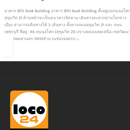
อาคาร BTU Asok Building อาคาร BTU Asok Building ตั้งอยู่บนถนนอโศ
สุขุมวิท 21 ด้านหน้าจะเป็นธนาคารอิสลาม เดินทางสะดวกย่านใจกลาง
เมือง สามารถเดินทางได้ 2 เส้นทาง ทั้งทางถนนสุขุมวิท 21 และ ถนน
เพชรบุรี ที่อยู่ : 66 ถนนอโศก (สุขุมวิท 21) แขวงคลองเตยเหนือ เขตวัฒน
กรุงเทพมหานคร 10110จำนวนช่องจอดรถ :…