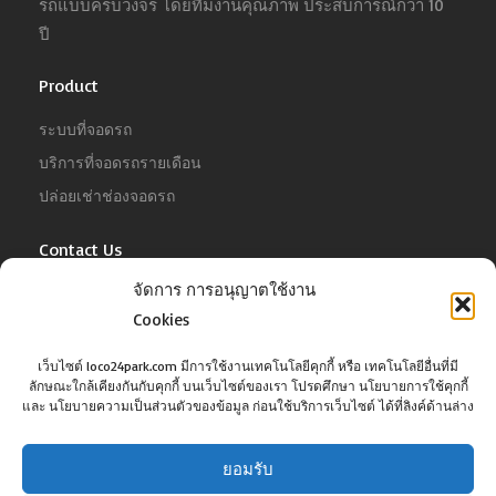
รถแบบครบวงจร โดยทีมงานคุณภาพ ประสบการณ์กว่า 10
ปี
Product
ระบบที่จอดรถ
บริการที่จอดรถรายเดือน
ปล่อยเช่าช่องจอดรถ
Contact Us
จัดการ การอนุญาตใช้งาน
For Business
Tel :
02-022-4680
Cookies
Email :
business@jowit.com
เว็บไซต์ loco24park.com มีการใช้งานเทคโนโลยีคุกกี้ หรือ เทคโนโลยีอื่นที่มี
ลักษณะใกล้เคียงกันกับคุกกี้ บนเว็บไซต์ของเรา โปรดศึกษา นโยบายการใช้คุกกี้
For Customer
และ นโยบายความเป็นส่วนตัวของข้อมูล ก่อนใช้บริการเว็บไซต์ ได้ที่ลิงค์ด้านล่าง
Tel :
02-098-6022
Email :
support@jowit.com
ยอมรับ