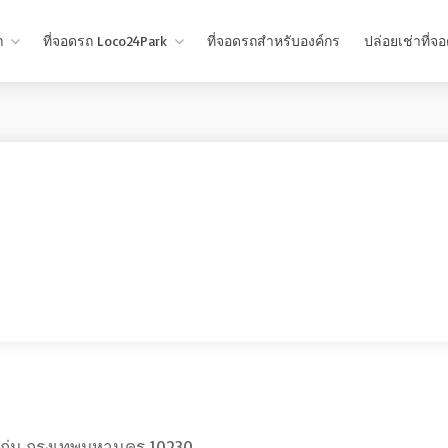
ถ
ที่จอดรถ Loco24Park
ที่จอดรถสำหรับองค์กร
ปล่อยเช่าที่จ
กุ่ม กรุงเทพมหานคร 10230