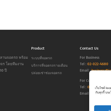
Product
Contact Us
ารลานจอดรถ พร้อม
For Business
ระบบที่จอดรถ
งจร โดยทีมงาน
Tel :
02-022-4680
บริการที่จอดรถรายเดือน
0 ปี
Email :
business@j
ปล่อยเช่าช่องจอดรถ
For Customer
Tel :
02-098-6022
เว็บไซต์ loc
กับคุกกี้ บ
Email :
support@jo
ย