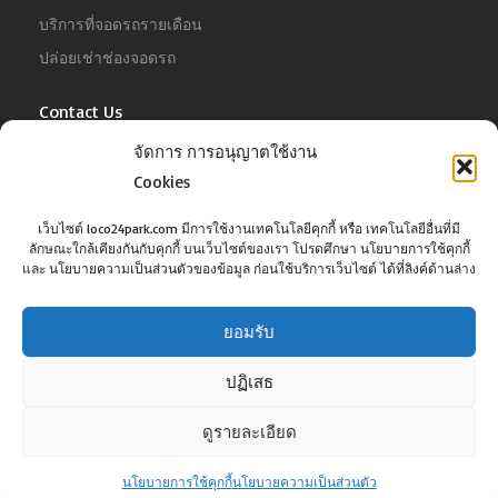
บริการที่จอดรถรายเดือน
ปล่อยเช่าช่องจอดรถ
Contact Us
จัดการ การอนุญาตใช้งาน
For Business
Tel :
02-022-4680
Cookies
Email :
business@jowit.com
เว็บไซต์ loco24park.com มีการใช้งานเทคโนโลยีคุกกี้ หรือ เทคโนโลยีอื่นที่มี
ลักษณะใกล้เคียงกันกับคุกกี้ บนเว็บไซต์ของเรา โปรดศึกษา นโยบายการใช้คุกกี้
For Customer
และ นโยบายความเป็นส่วนตัวของข้อมูล ก่อนใช้บริการเว็บไซต์ ได้ที่ลิงค์ด้านล่าง
Tel :
02-098-6022
Email :
support@jowit.com
ยอมรับ
ปฏิเสธ
ดูรายละเอียด
©Copyright loco24park.com, 2017. All Rights Reserved.
นโยบายการใช้คุกกี้
นโยบายความเป็นส่วนตัว