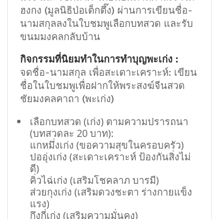
ฮงกง (มูลนิธิป่อเต็กตึ๊ง) ผ่านการเขียนชื่อ-
นามสกุลลงในใบชมพูเลือกบทสวด และรับ
ขนมมงคลกลับบ้าน
กิจกรรมที่นิยมทำในการทำบุญพะเก่ง :
จดชื่อ-นามสกุล เพื่อสะเดาะเคราะห์: เขียน
ชื่อในใบชมพูเพื่อฝากให้พระสงฆ์จีนสวด
ชัยมงคลคาถา (พะเก่ง)
เลือกบทสวด (เก่ง) ตามความปรารถนา
(บทสวดละ 20 บาท):
แกหมึ่งเก่ง (ขอความสุขในครอบครัว)
ปออุ่งเก่ง (สะเดาะเคราะห์ ป้องกันสิ่งไม่
ดี)
คิ่วไฉ่เก่ง (เสริมโชคลาภ บารมี)
ส่วยกุงเก่ง (เสริมดวงชะตา ร่างกายแข็ง
แรง)
กึงกี่เก่ง (เสริมความมั่นคง)