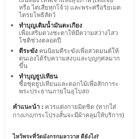
หรือ ไต่เสียหุกโจ้ว) และพระศรีอริยเมต
ไตรยโพธิสัตว์
ทำบุญเติมน้ำมันตะเกียง
เพื่อเสริมดวงชะตาให้มีความสว่างไสว
โชติช่วงตลอดปี
ตีระฆัง
คนนิยมตีระฆังเพื่อสวดมนต์ให้
ตนเองได้รับความสงบและบุญกุศลมาก
ขึ้น
ทำบุญธูปเทียน
ซื้อชุดธูปเทียนและดอกไม้เพื่อสักการะ
พระประธานภายในอุโบสถ
คำแนะนำ :
ควรแต่งกายมิดชิด (หากใส่
กางเกง/กระโปรงสั้นจะมีผ้าคลุมให้บริการ)
ไหว้พระที่วัดมังกรกมลาวาส ดียังไง?