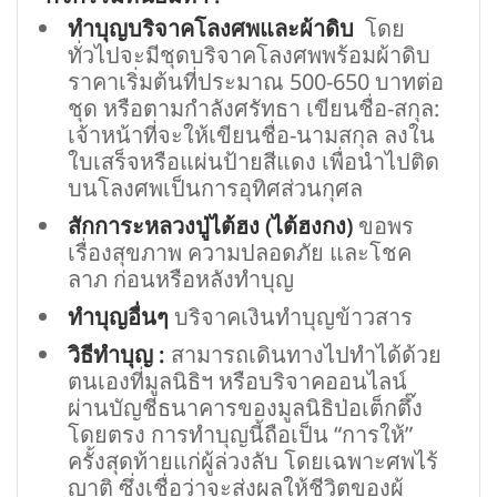
ทำบุญบริจาคโลงศพและผ้าดิบ
โดย
ทั่วไปจะมีชุดบริจาคโลงศพพร้อมผ้าดิบ
ราคาเริ่มต้นที่ประมาณ 500-650 บาทต่อ
ชุด หรือตามกำลังศรัทธา เขียนชื่อ-สกุล:
เจ้าหน้าที่จะให้เขียนชื่อ-นามสกุล ลงใน
ใบเสร็จหรือแผ่นป้ายสีแดง เพื่อนำไปติด
บนโลงศพเป็นการอุทิศส่วนกุศล
สักการะหลวงปู่ไต้ฮง (ไต้ฮงกง)
ขอพร
เรื่องสุขภาพ ความปลอดภัย และโชค
ลาภ ก่อนหรือหลังทำบุญ
ทำบุญอื่นๆ
บริจาคเงินทำบุญข้าวสาร
วิธีทำบุญ :
สามารถเดินทางไปทำได้ด้วย
ตนเองที่มูลนิธิฯ หรือบริจาคออนไลน์
ผ่านบัญชีธนาคารของมูลนิธิป่อเต็กตึ๊ง
โดยตรง การทำบุญนี้ถือเป็น “การให้”
ครั้งสุดท้ายแก่ผู้ล่วงลับ โดยเฉพาะศพไร้
ญาติ ซึ่งเชื่อว่าจะส่งผลให้ชีวิตของผู้