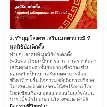
2. ทำบุญโลงศพ เสริมเมตตาบารมี ที่
มูลนิธิป่อเต็กตึ๊ง
ทำบุญโลงศพที่ มูลนิธิป่อเต็กตึ๊ง
(พลับพลาไชย) เป็นการสะเดาะเคราะห์และ
เสริมดวงชะตาที่นิยมมาก เชื่อว่าจะช่วย
ผ่อนหนักเป็นเบา เสริมเมตตาบารมีและ
ชีวิตให้ราบรื่น กิจกรรมหลักคือการบริจาค
โลงศพและผ้าดิบห่อศพให้ศพไร้ญาติ โดย
นิยมเขียนชื่อ-นามสกุลลงบนใบเสร็จ/แผ่น
ป้าย เพื่อนำไปแปะบนโลงศพและทำพิธี
กิจกรรมที่นิยมทำ :