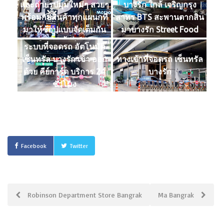
และถ่ายรูปมุมใหม่ๆ สวยๆ
บางรัก ใกล้ เจริญกรุง
พร้อมกับสินค้าทุกแผนกที่
สาทร BTS สะพานตากสิน
มาให้ช้อปแบบจัดเต็มกัน
มาบางรัก Street Food
ได้แล้ววัน นี้ ที่เซ็นทรัล
ระบบที่จอดรถ อัตโนมัติ
บางรัก เซ็นทรัลคัดสรรสิ่ง
เซ็นทรัล บางรัก เข้า ออก
ทางเข้าที่จอดรถ เซ็นทรัล
ที่ดีที่สุดด้วยบริการที่ดีที่สุด
ด้วย คีย์การ์ด บริการ 24
บางรัก
เพื่อคุณ
ชั่วโมง
Facebook
Twitter
Post
Robinson Department Store Bangrak
Ma Bangrak
navigation