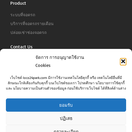
Product
ระบบที่จอดรถ
บริการที่จอดรถรายเดือน
ปล่อยเช่าช่องจอดรถ
Contact Us
จัดการ การอนุญาตใช้งาน
For Business
Cookies
Tel :
02-022-4680
Email :
business@jowit.com
เว็บไซต์ loco24park.com มีการใช้งานเทคโนโลยีคุกกี้ หรือ เทคโนโลยีอื่นที่มี
ลักษณะใกล้เคียงกันกับคุกกี้ บนเว็บไซต์ของเรา โปรดศึกษา นโยบายการใช้คุกกี้
For Customer
และ นโยบายความเป็นส่วนตัวของข้อมูล ก่อนใช้บริการเว็บไซต์ ได้ที่ลิงค์ด้านล่าง
Tel :
02-098-6022
Email :
support@jowit.com
ยอมรับ
ปฏิเสธ
ดูรายละเอียด