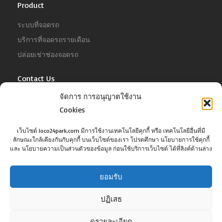
Product
ระบบที่จอดรถ
บริการที่จอดรถรายเดือน
ปล่อยเช่าช่องจอดรถ
Contact Us
จัดการ การอนุญาตใช้งาน
For Business
Cookies
Tel :
02-022-4680
Email :
business@jowit.com
เว็บไซต์ loco24park.com มีการใช้งานเทคโนโลยีคุกกี้ หรือ เทคโนโลยีอื่นที่มี
ลักษณะใกล้เคียงกันกับคุกกี้ บนเว็บไซต์ของเรา โปรดศึกษา นโยบายการใช้คุกกี้
For Customer
และ นโยบายความเป็นส่วนตัวของข้อมูล ก่อนใช้บริการเว็บไซต์ ได้ที่ลิงค์ด้านล่าง
Tel :
02-098-6022
Email :
support@jowit.com
ยอมรับ
ปฏิเสธ
ดูรายละเอียด