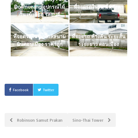
Donmueang อุปกรณ์ไม้
ที่จอดรถในร่ม มีหลังคา
กั้น เข้าออก รถยนต์
ที่จอดรถในร่ม ใกล้สนาม
ที่จอดรถ ค้างคืน ระยะสั้น
บินดอนเมือง ราคาถูก
ระยะยาว ดอนเมือง
Facebook
Twitter
Post
Robinson Samut Prakan
Sino-Thai Tower
navigation