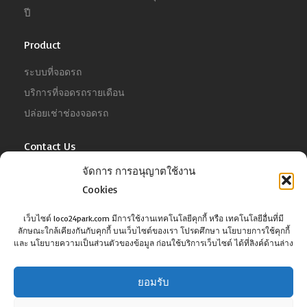
ปี
Product
ระบบที่จอดรถ
บริการที่จอดรถรายเดือน
ปล่อยเช่าช่องจอดรถ
Contact Us
จัดการ การอนุญาตใช้งาน
For Business
Cookies
Tel :
02-022-4680
Email :
business@jowit.com
เว็บไซต์ loco24park.com มีการใช้งานเทคโนโลยีคุกกี้ หรือ เทคโนโลยีอื่นที่มี
ลักษณะใกล้เคียงกันกับคุกกี้ บนเว็บไซต์ของเรา โปรดศึกษา นโยบายการใช้คุกกี้
For Customer
และ นโยบายความเป็นส่วนตัวของข้อมูล ก่อนใช้บริการเว็บไซต์ ได้ที่ลิงค์ด้านล่าง
Tel :
02-098-6022
Email :
support@jowit.com
ยอมรับ