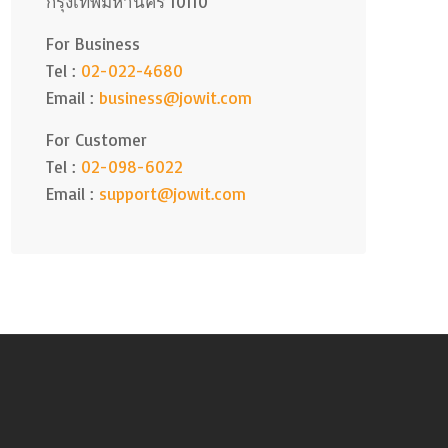
กรุงเทพมหานคร 10110
For Business
Tel :
02-022-4680
Email :
business@jowit.com
For Customer
Tel :
02-098-6022
Email :
support@jowit.com