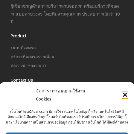
ผู้เชี่ยวชาญด้านการบริหารลานจอดรถ พร้อมบริการที่จอด
รถแบบครบวงจร โดยทีมงานคุณภาพ ประสบการณ์กว่า 10
ปี
Product
ระบบที่จอดรถ
บริการที่จอดรถรายเดือน
ปล่อยเช่าช่องจอดรถ
Contact Us
จัดการ การอนุญาตใช้งาน
For Business
Cookies
Tel :
02-022-4680
Email :
business@jowit.com
เว็บไซต์ loco24park.com มีการใช้งานเทคโนโลยีคุกกี้ หรือ เทคโนโลยีอื่นที่มี
ลักษณะใกล้เคียงกันกับคุกกี้ บนเว็บไซต์ของเรา โปรดศึกษา นโยบายการใช้คุกกี้
For Customer
และ นโยบายความเป็นส่วนตัวของข้อมูล ก่อนใช้บริการเว็บไซต์ ได้ที่ลิงค์ด้านล่าง
Tel :
02-098-6022