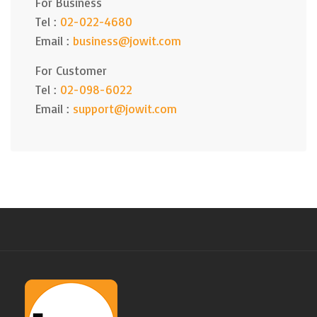
For Business
Tel :
02-022-4680
Email :
business@jowit.com
For Customer
Tel :
02-098-6022
Email :
support@jowit.com