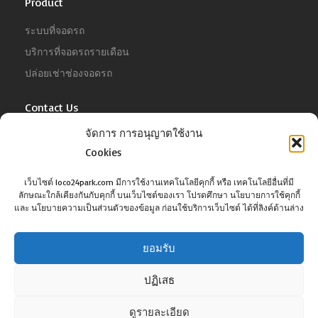
Product
ระบบที่จอดรถ
บริการที่จอดรถรายเดือน
ปล่อยเช่าช่องจอดรถ
Contact Us
จัดการ การอนุญาตใช้งาน
For Business
Cookies
Tel :
02-022-4680
Email :
business@jowit.com
เว็บไซต์ loco24park.com มีการใช้งานเทคโนโลยีคุกกี้ หรือ เทคโนโลยีอื่นที่มี
ลักษณะใกล้เคียงกันกับคุกกี้ บนเว็บไซต์ของเรา โปรดศึกษา นโยบายการใช้คุกกี้
For Customer
และ นโยบายความเป็นส่วนตัวของข้อมูล ก่อนใช้บริการเว็บไซต์ ได้ที่ลิงค์ด้านล่าง
Tel :
02-098-6022
Email :
support@jowit.com
ยอมรับ
ปฏิเสธ
ดูรายละเอียด
©Copyright loco24park.com, 2017. All Rights Reserved.