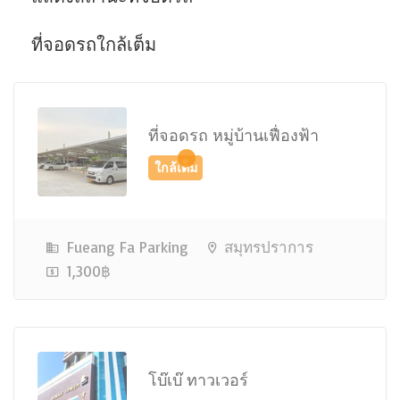
ที่จอดรถใกล้เต็ม
ใกล้เต็ม
ที่จอดรถ หมู่บ้านเฟื่องฟ้า
Fueang Fa Parking
สมุทรปราการ
1,300฿
ใกล้เต็ม
โบ๊เบ๊ ทาวเวอร์