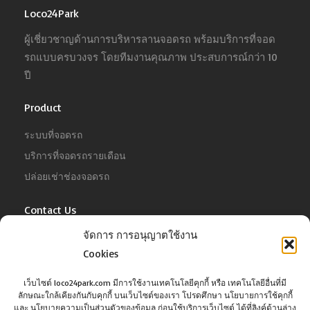
Loco24Park
ผู้เชี่ยวชาญด้านการบริหารลานจอดรถ พร้อมบริการที่จอด
รถแบบครบวงจร โดยทีมงานคุณภาพ ประสบการณ์กว่า 10
ปี
Product
ระบบที่จอดรถ
บริการที่จอดรถรายเดือน
ปล่อยเช่าช่องจอดรถ
Contact Us
จัดการ การอนุญาตใช้งาน
For Business
Cookies
Tel :
02-022-4680
Email :
business@jowit.com
เว็บไซต์ loco24park.com มีการใช้งานเทคโนโลยีคุกกี้ หรือ เทคโนโลยีอื่นที่มี
ลักษณะใกล้เคียงกันกับคุกกี้ บนเว็บไซต์ของเรา โปรดศึกษา นโยบายการใช้คุกกี้
For Customer
และ นโยบายความเป็นส่วนตัวของข้อมูล ก่อนใช้บริการเว็บไซต์ ได้ที่ลิงค์ด้านล่าง