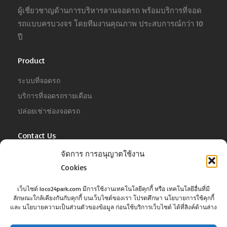
ผู้เชี่ยวชาญด้านการบริหารลานจอดรถ พร้อมบริการที่จอด
รถแบบครบวงจร โดยทีมงานคุณภาพ ประสบการณ์กว่า 10
ปี
Product
ระบบที่จอดรถ
บริการที่จอดรถรายเดือน
ปล่อยเช่าช่องจอดรถ
Contact Us
จัดการ การอนุญาตใช้งาน
For Business
Cookies
Tel :
02-022-4680
Email :
business@jowit.com
เว็บไซต์ loco24park.com มีการใช้งานเทคโนโลยีคุกกี้ หรือ เทคโนโลยีอื่นที่มี
ลักษณะใกล้เคียงกันกับคุกกี้ บนเว็บไซต์ของเรา โปรดศึกษา นโยบายการใช้คุกกี้
For Customer
และ นโยบายความเป็นส่วนตัวของข้อมูล ก่อนใช้บริการเว็บไซต์ ได้ที่ลิงค์ด้านล่าง
Tel :
02-098-6022