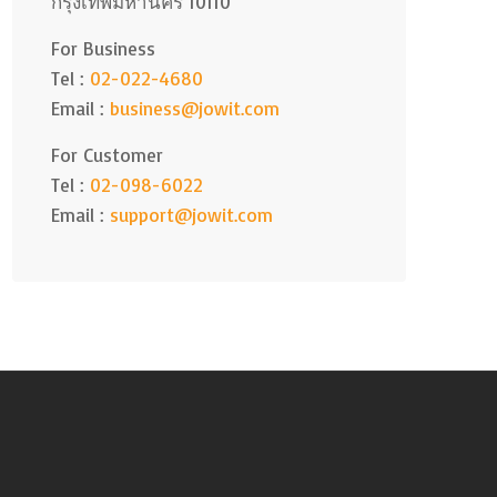
กรุงเทพมหานคร 10110
For Business
Tel :
02-022-4680
Email :
business@jowit.com
For Customer
Tel :
02-098-6022
Email :
support@jowit.com