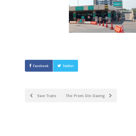
Facebook
Twitter
Post
Swe Trans
The Prom Din Daeng
navigation