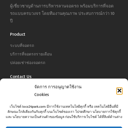
ผู้เชี่ยวชาญด้านการบริหารลานจอดรถ พร้อมบริการที่จอด
รถแบบครบวงจร โดยทีมงานคุณภาพ ประสบการณ์กว่า 10
ปี
Product
ระบบที่จอดรถ
บริการที่จอดรถรายเดือน
ปล่อยเช่าช่องจอดรถ
Contact Us
จัดการ การอนุญาตใช้งาน
For Business
Cookies
Tel :
02-022-4680
Email :
business@jowit.com
เว็บไซต์ loco24park.com มีการใช้งานเทคโนโลยีคุกกี้ หรือ เทคโนโลยีอื่นที่มี
ลักษณะใกล้เคียงกันกับคุกกี้ บนเว็บไซต์ของเรา โปรดศึกษา นโยบายการใช้คุกกี้
For Customer
และ นโยบายความเป็นส่วนตัวของข้อมูล ก่อนใช้บริการเว็บไซต์ ได้ที่ลิงค์ด้านล่าง
Tel :
02-098-6022