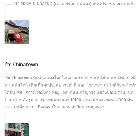
อยู่ : THE PROM DINDAENG (เดอะ พร้อม ดินแดง) ถนนประชาสงเคราะห์…
I’m Chinatown
I’m Chinatown มิกซ์ยูสแห่งใหม่ใจกลางเยาวราช แหล่งกิน แหล่งช้อป เชื
ทุกไลฟ์สไตล์ เติมเต็มทุกประสบการณ์ ที่ แอม ไชน่าทาวน์ ใกล้กับรถไฟฟ้
ใต้ดิน MRT สถานีวัดมังกร ที่อยู่ : 531 ถนนเจริญกรุง แขวงป้อมปราบ เขต
ป้อมปราบศัตรูพ่าย กรุงเทพมหานคร 10100 จำนวนช่องจอดรถ : 300 คัน
ประเภทที่จอดรถ : ที่จอดรถในอาคาร จำกัดความสูงรถ :…