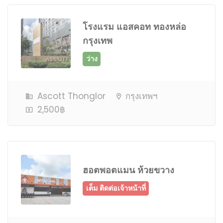
โรงแรม แอสคอท ทองหล่อ
กรุงเทพ
ว่าง
Ascott Thonglor
กรุงเทพฯ
2,500฿
ฮอตพอตแมน ห้วยขวาง
ว่าง