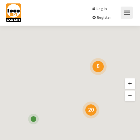
Log In
Register
5
20