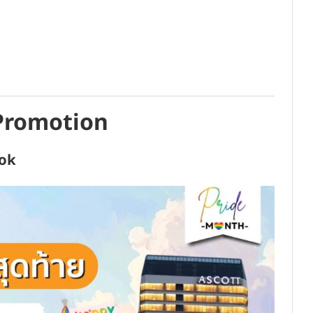
 Promotion
kok