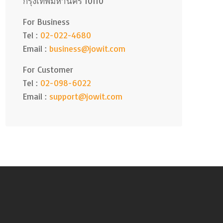
กรุงเทพมหานคร 10110
For Business
Tel :
02-022-4680
Email :
business@jowit.com
For Customer
Tel :
02-098-6022
Email :
support@jowit.com