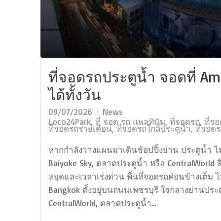
ที่จอดรถประตูน้ำ จอดที่ Ama
ได้ทั้งวัน
09/07/2026
News
Loco24Park
,
ที่ จอด รถ แพลทินัม
,
ที่จอดรถ
,
ที่จ
ที่จอดรถรายเดือน
,
ที่จอดรถใกล้ประตูน้ำ
,
ที่จอด
หากกำลังวางแผนมาเดินช้อปปิ้งย่าน ประตูน้ำ ไม่
Baiyoke Sky, ตลาดประตูน้ำ หรือ CentralWorld ส
หยุดและเวลาเร่งด่วน พื้นที่จอดรถค่อนข้างเต็ม 
Bangkok ตั้งอยู่บนถนนเพชรบุรี ใจกลางย่านประตู
CentralWorld, ตลาดประตูน้ำ…