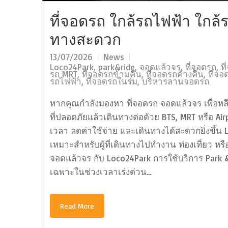
ที่จอดรถ ใกล้รถไฟฟ้า ใกล้
ทางสะดวก
13/07/2026
News
Loco24Park
,
park&ride
,
จอดแล้วจร
,
ที่จอดรถ
,
ท
รถ MRT
,
ที่จอดรถข้ามคืน
,
ที่จอดรถค้างคืน
,
ที่จ
รถไฟฟ้า
,
ที่จอดรถในร่ม
,
บริหารลานจอดรถ
หากคุณกำลังมองหา ที่จอดรถ จอดแล้วจร เพื่อห
ที่ปลอดภัยแล้วเดินทางต่อด้วย BTS, MRT หรือ Airp
เวลา ลดค่าใช้จ่าย และเดินทางได้สะดวกยิ่งขึ้น 
เหมาะสำหรับผู้ที่เดินทางไปทำงาน ท่องเที่ยว ห
จอดแล้วจร กับ Loco24Park การใช้บริการ Park & 
เฉพาะในช่วงเวลาเร่งด่วน…
Read More